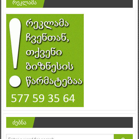
რეკლამა
ძებნა