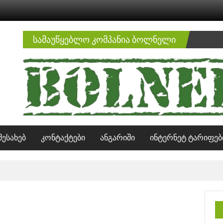
სამაუწყებლო კომპანია ბოლნელი
შესახებ
კონტაქტები
ანგარიში
ინტერნეტ ტარიფებ