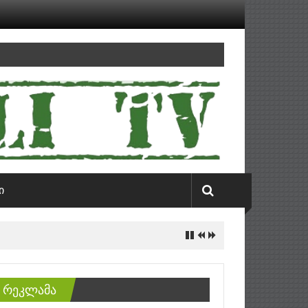
ი
რეკლამა